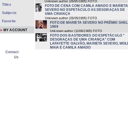
Unknown author
(
26/05/1905
) FOTO
Titles
FOTO DE CENA COM CAMILA AMADO E MARIET
SEVERO NO ESPETÁCULO AS DESGRAÇAS DE
Subjects
UMA CRIANÇA
Unknown author
(
26/05/1905
) FOTO
Favorite
FOTO DE MARIETA SEVERO NO PRÊMIO SHEL
1989
MY ACCOUNT
Unknown author
(
11/06/1905
) FOTO
FOTO DOS BASTIDORES DO ESPETÁCULO "
DESGRAÇAS DE UMA CRIANÇA" COM
LAFAYETTE GALVÃO, MARIETA SEVERO, WOL
MAIA E CAMILA AMADO
Contact
Unknown author
FOTO DE CENA COM MARIETA SEVERO NO
Us
ESPETÁCULO AS DESGRAÇAS DE UMA CRI
Unknown author
FOTO DE CENA COM CAMILA AMADO NO
ESPETÁCULO AS DESGRAÇAS DE UMA CRIANÇ
Unknown author
FOTO DE CENA COM ANTÔNIO PEDRO E CAMILA
AMADO NO ESPETÁCULO AS DESGRAÇAS DE
UMA CRIANÇA
Unknown author
(
26/05/1905
) FOTO
FOTO DE CENA COM LAFAYETTE GALVÃO NO
ESPETÁCULO AS DESGRAÇAS DE UMA CRIANÇ
Unknown author
(
26/05/1905
) FOTO
FOTO DE CENA COM CAMILA AMADO NO
ESPETÁCULO AS DESGRAÇAS DE UMA CRIANÇ
Unknown author
(
26/05/1905
) FOTO
FOTO DE CENA COM CAMILA AMADO E