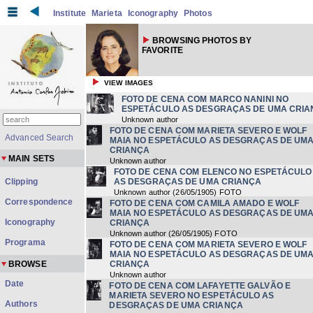
Institute
Marieta
Iconography
Photos
BROWSING PHOTOS BY
FAVORITE
VIEW IMAGES
FOTO DE CENA COM MARCO NANINI NO
ESPETÁCULO AS DESGRAÇAS DE UMA CRI
Unknown author
FOTO DE CENA COM MARIETA SEVERO E WOLF
Advanced Search
MAIA NO ESPETÁCULO AS DESGRAÇAS DE UM
CRIANÇA
MAIN SETS
Unknown author
FOTO DE CENA COM ELENCO NO ESPETÁCULO
Clipping
AS DESGRAÇAS DE UMA CRIANÇA
Unknown author
(
26/05/1905
) FOTO
Correspondence
FOTO DE CENA COM CAMILA AMADO E WOLF
MAIA NO ESPETÁCULO AS DESGRAÇAS DE UM
Iconography
CRIANÇA
Unknown author
(
26/05/1905
) FOTO
Programa
FOTO DE CENA COM MARIETA SEVERO E WOLF
MAIA NO ESPETÁCULO AS DESGRAÇAS DE UM
BROWSE
CRIANÇA
Unknown author
Date
FOTO DE CENA COM LAFAYETTE GALVÃO E
MARIETA SEVERO NO ESPETÁCULO AS
Authors
DESGRAÇAS DE UMA CRIANÇA