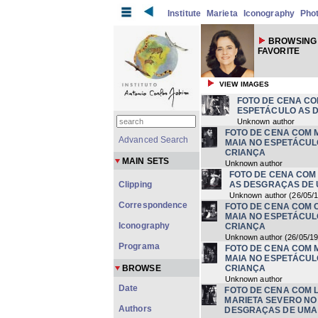
Institute
Marieta
Iconography
Pho
BROWSING
FAVORITE
VIEW IMAGES
FOTO DE CENA CO
ESPETÁCULO AS 
Unknown author
FOTO DE CENA COM 
Advanced Search
MAIA NO ESPETÁCUL
CRIANÇA
MAIN SETS
Unknown author
FOTO DE CENA COM
Clipping
AS DESGRAÇAS DE
Unknown author
(
26/05/
Correspondence
FOTO DE CENA COM 
MAIA NO ESPETÁCUL
Iconography
CRIANÇA
Unknown author
(
26/05/1
Programa
FOTO DE CENA COM 
MAIA NO ESPETÁCUL
BROWSE
CRIANÇA
Unknown author
Date
FOTO DE CENA COM 
MARIETA SEVERO NO
Authors
DESGRAÇAS DE UMA