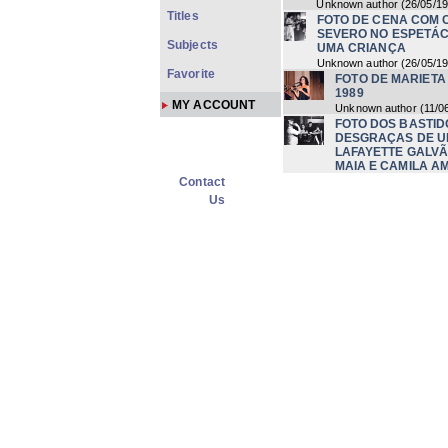
Unknown author
(
26/05/1
Titles
FOTO DE CENA COM 
SEVERO NO ESPETÁ
Subjects
UMA CRIANÇA
Unknown author
(
26/05/1
Favorite
FOTO DE MARIETA
1989
MY ACCOUNT
Unknown author
(
11/0
FOTO DOS BASTID
DESGRAÇAS DE U
LAFAYETTE GALVÃ
MAIA E CAMILA A
Contact
Unknown author
FOTO DE CENA CO
Us
ESPETÁCULO AS 
Unknown author
FOTO DE CENA COM 
ESPETÁCULO AS DE
Unknown author
FOTO DE CENA COM 
AMADO NO ESPETÁC
UMA CRIANÇA
Unknown author
(
26/05/1
FOTO DE CENA COM 
ESPETÁCULO AS DE
Unknown author
(
26/05/1
FOTO DE CENA COM 
ESPETÁCULO AS DE
Unknown author
(
26/05/1
FOTO DE CENA COM 