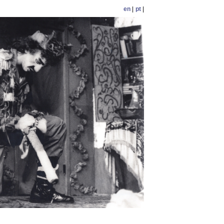
en
|
pt
|