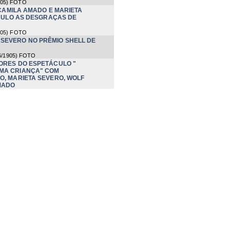
905
) FOTO
CAMILA AMADO E MARIETA
CULO AS DESGRAÇAS DE
905
) FOTO
 SEVERO NO PRÊMIO SHELL DE
6/1905
) FOTO
ORES DO ESPETÁCULO "
MA CRIANÇA" COM
O, MARIETA SEVERO, WOLF
MADO
M MARIETA SEVERO NO
DESGRAÇAS DE UMA CRIANÇA
CAMILA AMADO NO
SGRAÇAS DE UMA CRIANÇA
ANTÔNIO PEDRO E CAMILA
ULO AS DESGRAÇAS DE
905
) FOTO
LAFAYETTE GALVÃO NO
SGRAÇAS DE UMA CRIANÇA
905
) FOTO
CAMILA AMADO NO
SGRAÇAS DE UMA CRIANÇA
905
) FOTO
CAMILA AMADO E