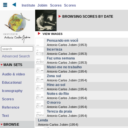
Institute
Jobim
Scores
Scores
BROWSING SCORES BY DATE
VIEW IMAGES
Pensando em você
Antonio Carlos Jobim
(
1953
)
Incerteza
Antonio Carlos Jobim
(
1953
)
Advanced Search
Faz uma semana
Antonio Carlos Jobim
(
1953
)
MAIN SETS
Matei-me no trabalho
Antonio Carlos Jobim
(
1954
)
Audio & video
Zona sul
Antonio Carlos Jobim
(
1954
)
Educational
Hino ao sol
Antonio Carlos Jobim
(
1954
)
Iconography
Noites do Rio
Antonio Carlos Jobim
(
1954
)
Scores
O morro
Antonio Carlos Jobim
(
1954
)
Reference
Tereza da praia
Text
Antonio Carlos Jobim
(
1954
)
Lenda
BROWSE
Antonio Carlos Jobim
(
1954
)