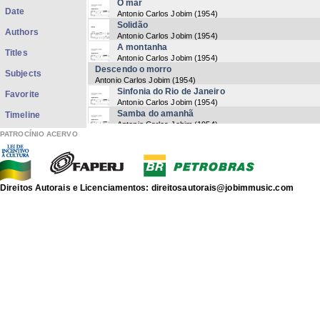
O mar
Date
Antonio Carlos Jobim
(
1954
)
Solidão
Authors
Antonio Carlos Jobim
(
1954
)
A montanha
Titles
Antonio Carlos Jobim
(
1954
)
Descendo o morro
Subjects
Antonio Carlos Jobim
(
1954
)
Sinfonia do Rio de Janeiro
Favorite
Antonio Carlos Jobim
(
1954
)
Samba do amanhã
Timeline
Antonio Carlos Jobim
(
1954
)
PATROCÍNIO ACERVO
Outra vez
Antonio Carlos Jobim
(
1954
)
Arpoador
Antonio Carlos Jobim
(
1954
)
O que vai ser de mim
Direitos Autorais e Licenciamentos: direitosautorais@jobimmusic.com
Antonio Carlos Jobim
(
1955
)
Se é por falta de adeus
Antonio Carlos Jobim
(
1955
)
Samba não é brinquedo
Antonio Carlos Jobim
(
1956
)
Vem viver ao meu lado
Antonio Carlos Jobim
(
1956
)
A chuva caiu
Antonio Carlos Jobim
(
1956
)
Foi a noite
Antonio Carlos Jobim
(
1956
)
Teu castigo