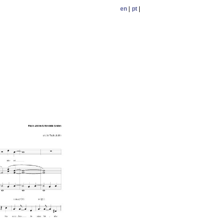
en
|
pt
|