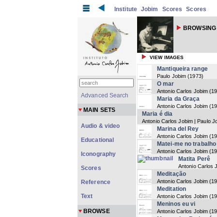
Institute
Jobim
Scores
Scores
BROWSING 
VIEW IMAGES
Mantiqueira range
Paulo Jobim
(
1973
)
O mar
Antonio Carlos Jobim
(
1
Advanced Search
Maria da Graça
Antonio Carlos Jobim
(
1
MAIN SETS
Maria é dia
Antonio Carlos Jobim | Paulo J
Audio & video
Marina del Rey
Antonio Carlos Jobim
(
1
Educational
Matei-me no trabalho
Antonio Carlos Jobim
(
1
Iconography
Matita Perê
Antonio Carlos 
Scores
Meditação
Antonio Carlos Jobim
(
1
Reference
Meditation
Text
Antonio Carlos Jobim
(
1
Meninos eu vi
BROWSE
Antonio Carlos Jobim
(
1