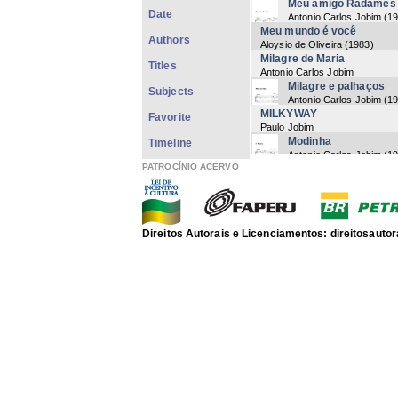
Meu amigo Radamés
Date
Antonio Carlos Jobim
(
1
Meu mundo é você
Authors
Aloysio de Oliveira
(
1983
)
Milagre de Maria
Titles
Antonio Carlos Jobim
Milagre e palhaços
Subjects
Antonio Carlos Jobim
(
1
MILKYWAY
Favorite
Paulo Jobim
Modinha
Timeline
Antonio Carlos Jobim
(
1
PATROCÍNIO ACERVO
Mojave
Antonio Carlos Jobim
(
1
MONKEYS ON THE EDGE
Paulo Jobim | Antonio Carlos J
A montanha
Direitos Autorais e Licenciamentos: direitosau
Antonio Carlos Jobim
(
1
Moon rain
Paulo Jobim
O morro
Antonio Carlos Jobim
(
1
O morro não tem vez
Antonio Carlos Jobim
(
1
O morro não tem vez
Antonio Carlos Jobim
(
1
Mulher sempre mulh
Antonio Carlos Jobim
(
1
Na hora do adeus