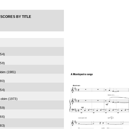
SCORES BY TITLE
954
)
958
)
obim
(
1981
)
980
)
954
)
Jobim
(
1973
)
959
)
966
)
983
)