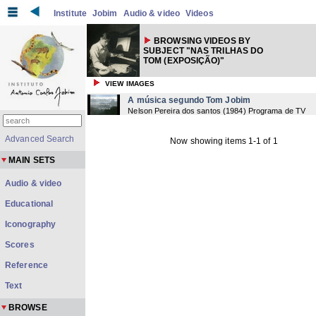
Institute
Jobim
Audio & video
Videos
BROWSING VIDEOS BY
SUBJECT "NAS TRILHAS DO
TOM (EXPOSIÇÃO)"
VIEW IMAGES
A música segundo Tom Jobim
Nelson Pereira dos santos
(
1984
) Programa de TV
Advanced Search
Now showing items 1-1 of 1
MAIN SETS
Audio & video
Educational
Iconography
Scores
Reference
Text
BROWSE