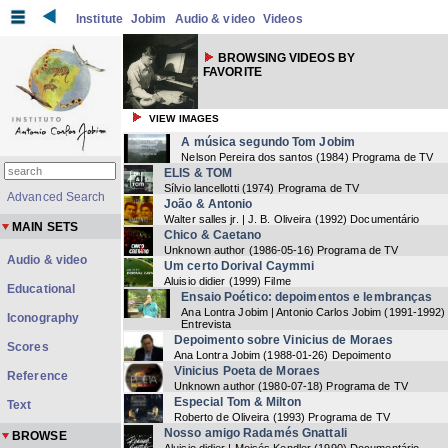
Institute
Jobim
Audio & video
Videos
BROWSING VIDEOS BY
FAVORITE
VIEW IMAGES
A música segundo Tom Jobim
Nelson Pereira dos santos
(
1984
) Programa de TV
ELIS & TOM
Sílvio lancellotti
(
1974
) Programa de TV
Advanced Search
João & Antonio
Walter salles jr. | J. B. Oliveira
(
1992
) Documentário
MAIN SETS
Chico & Caetano
Unknown author
(
1986-05-16
) Programa de TV
Audio & video
Um certo Dorival Caymmi
Aluisio didier
(
1999
) Filme
Educational
Ensaio Poético: depoimentos e lembranças
Ana Lontra Jobim | Antonio Carlos Jobim
(
1991-1992
)
Iconography
Entrevista
Depoimento sobre Vinicius de Moraes
Scores
Ana Lontra Jobim
(
1988-01-26
) Depoimento
Vinicius Poeta de Moraes
Reference
Unknown author
(
1980-07-18
) Programa de TV
Especial Tom & Milton
Text
Roberto de Oliveira
(
1993
) Programa de TV
Nosso amigo Radamés Gnattali
BROWSE