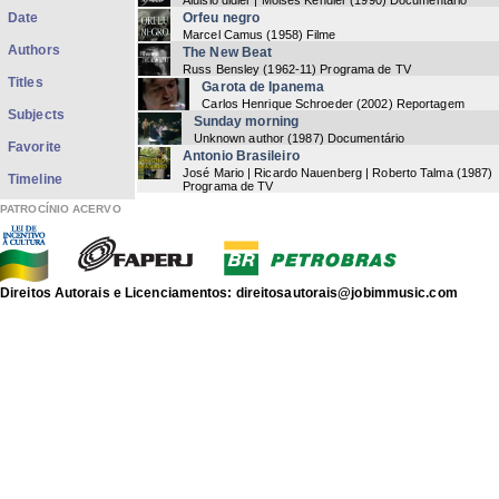
Aluisio didier | Moisés Kendler
(
1990
) Documentário
Date
Orfeu negro
Marcel Camus
(
1958
) Filme
Authors
The New Beat
Russ Bensley
(
1962-11
) Programa de TV
Titles
Garota de Ipanema
Carlos Henrique Schroeder
(
2002
) Reportagem
Subjects
Sunday morning
Unknown author
(
1987
) Documentário
Favorite
Antonio Brasileiro
José Mario | Ricardo Nauenberg | Roberto Talma
(
1987
)
Timeline
Programa de TV
As nascentes
PATROCÍNIO ACERVO
Fernando Faro
(
1993
) Documentário
Bossa Nova
Unknown author
(
1987
) Programa de TV
Tom e a Bossa Nova
Antonio Carlos Jobim
(
1993
) Documentário
Direitos Autorais e Licenciamentos: direitosautorais@jobimmusic.com
Vinícius de Moraes: um rapaz de família
Susana de Moraes
(
1983
)
Antonio Carlos Jobim: Viena
Antonio Carlos Jobim
(
1984-03-05
) Show
Now showing items 1-20 of 78