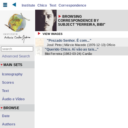
Institute
Chico
Text
Correspondence
BROWSING
CORRESPONDENCE BY
SUBJECT "FERREIRA, BIBI"
VIEW IMAGES
"Prezado Senhor. É com..."
José Pinto | Márcio Macedo
(
1976-12-13
) Ofício
"Querido Chico. Aí vão as tais..."
Bibi Ferreira
(
1982-03-24
) Cartão
Advanced Search
MAIN SETS
Iconography
Scores
Text
Áudio e Vídeo
BROWSE
Date
Authors