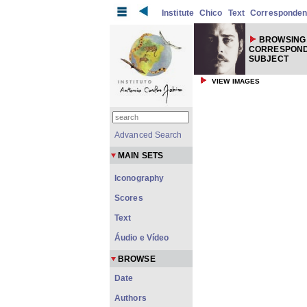
Institute
Chico
Text
Corresponde
BROWSING
CORRESPOND
SUBJECT
VIEW IMAGES
Advanced Search
MAIN SETS
Iconography
Scores
Text
Áudio e Vídeo
BROWSE
Date
Authors