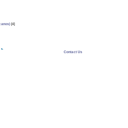
canos)
[4]
Contact Us