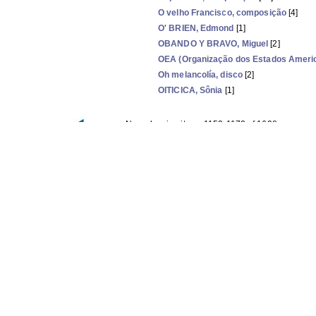
O velho Francisco, composição
[4]
O' BRIEN, Edmond
[1]
OBANDO Y BRAVO, Miguel
[2]
OEA (Organização dos Estados Ameri
Oh melancolía, disco
[2]
OITICICA, Sônia
[1]
Now showing items 1153-1172 of 1628