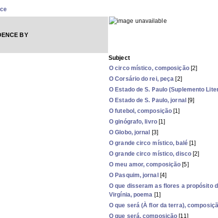
nce
ENCE BY
Subject
O circo místico, composição
[2]
O Corsário do rei, peça
[2]
O Estado de S. Paulo (Suplemento Literá
O Estado de S. Paulo, jornal
[9]
O futebol, composição
[1]
O ginógrafo, livro
[1]
O Globo, jornal
[3]
O grande circo místico, balé
[1]
O grande circo místico, disco
[2]
O meu amor, composição
[5]
O Pasquim, jornal
[4]
O que disseram as flores a propósito
Virgínia, poema
[1]
O que será (À flor da terra), composiç
O que será, composição
[11]