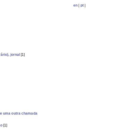
en
|
pt
|
rio), jornal
[1]
 de uma outra chamada
ão
[1]