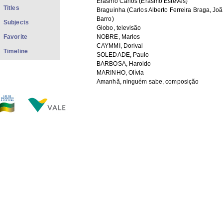
Erasmo Carlos (Erasmo Esteves)
Titles
Braguinha (Carlos Alberto Ferreira Braga, Jo
Barro)
Subjects
Globo, televisão
Favorite
NOBRE, Marlos
CAYMMI, Dorival
Timeline
SOLEDADE, Paulo
BARBOSA, Haroldo
MARINHO, Olívia
Amanhã, ninguém sabe, composição
Pedro pedreiro, composição
Canto de Ossanha, composição
Tristeza, composição
Disparada, composição
A banda, composição
PRAZERES, Heitor dos
BARBOSA, Orestes
LOBO, Haroldo
ABREU, José Maria de
LEÃO, Nara
Maria Bethânia (Maria Bethânia Viana Teles 
Elis Regina (Elis Regina Carvalho Costa)
Quarteto em Cy, conjunto musical
Os Cariocas, conjunto musical
Jongo Trio, conjunto musical