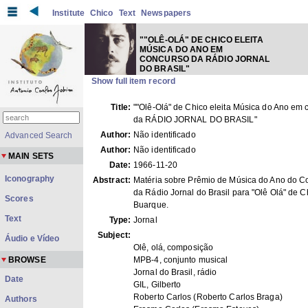
Institute
Chico
Text
Newspapers
""OLÊ-OLÁ" DE CHICO ELEITA
MÚSICA DO ANO EM
CONCURSO DA RÁDIO JORNAL
DO BRASIL"
Show full item record
Title:
""Olê-Olá" de Chico eleita Música do Ano em
da RÁDIO JORNAL DO BRASIL"
Author:
Não identificado
Advanced Search
Author:
Não identificado
MAIN SETS
Date:
1966-11-20
Iconography
Abstract:
Matéria sobre Prêmio de Música do Ano do C
da Rádio Jornal do Brasil para "Olê Olá" de C
Scores
Buarque.
Text
Type:
Jornal
Subject:
Áudio e Vídeo
Olê, olá, composição
BROWSE
MPB-4, conjunto musical
Jornal do Brasil, rádio
Date
GIL, Gilberto
Roberto Carlos (Roberto Carlos Braga)
Authors