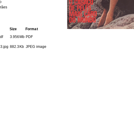
o
rães
Size
Format
df
3.956Mb
PDF
3.jpg
882.3Kb
JPEG image
3.jpg
1.897Mb
JPEG image
3.jpg
1.098Mb
JPEG image
HE FOLLOWING COLLECTION(S)