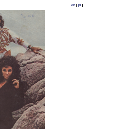
en
|
pt
|