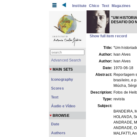
Institute
Chico
Text
Magazines
"UM HISTORI
DESAFIO DO 
Show full item record
Title:
"Um historiad
Author:
Ivan Alves
Advanced Search
Author:
Ivan Alves
Date:
1970-06-18
MAIN SETS
Abstract:
Reportagem so
Iconography
brasileiro, e
Miúcha, Sérg
Scores
Description:
Fotos de Heito
Text
Type:
revista
Subject:
Áudio e Vídeo
BANDEIRA, M
BROWSE
HOLANDA, Sé
ANDRADE, Má
Date
ANDRADE, Os
Authors
MALFATTI, An