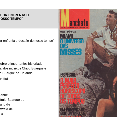
ADOR ENFRENTA O
NOSSO TEMPO"
or enfrenta o desafio do nosso tempo"
bre o importantes historiador
 pai dos músicos Chico Buarque e
io Buarque de Holanda.
r Hui.
anuel
rgio Buarque de
rio de
wald de
ita