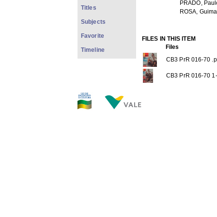
PRADO, Paul
Titles
ROSA, Guima
Subjects
Favorite
FILES IN THIS ITEM
Files
Timeline
CB3 PrR 016-70 .p
CB3 PrR 016-70 1-
CB3 PrR 016-70 2-
CB3 PrR 016-70 3-
THIS ITEM APPEARS IN T
Magazines
[165]
Show full item record