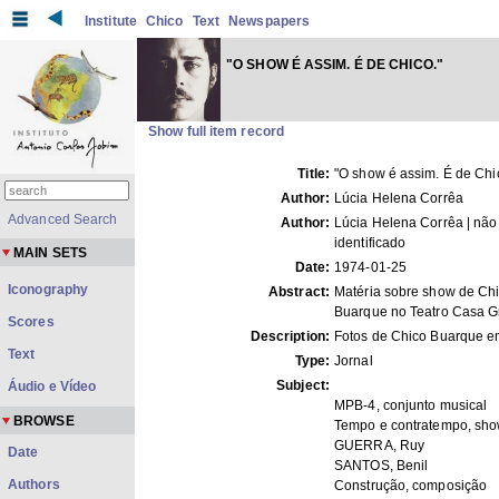
Institute
Chico
Text
Newspapers
"O SHOW É ASSIM. É DE CHICO."
Show full item record
Title:
"O show é assim. É de Chi
Author:
Lúcia Helena Corrêa
Advanced Search
Author:
Lúcia Helena Corrêa | não
identificado
MAIN SETS
Date:
1974-01-25
Iconography
Abstract:
Matéria sobre show de Ch
Buarque no Teatro Casa G
Scores
Description:
Fotos de Chico Buarque e
Text
Type:
Jornal
Subject:
Áudio e Vídeo
MPB-4, conjunto musical
BROWSE
Tempo e contratempo, sh
GUERRA, Ruy
Date
SANTOS, Benil
Authors
Construção, composição