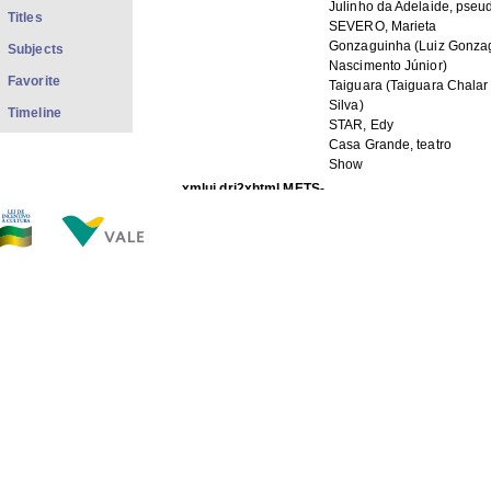
Julinho da Adelaide, pse
Titles
SEVERO, Marieta
Gonzaguinha (Luiz Gonza
Subjects
Nascimento Júnior)
Favorite
Taiguara (Taiguara Chalar
Silva)
Timeline
STAR, Edy
Casa Grande, teatro
Show
xmlui.dri2xhtml.METS-
não identificado
1.0.item-contributor_editor:
FILES IN THIS ITEM
Files
Size
Format
CB3 PrJ129-70.jpg
548.7Kb
JPEG image
THIS ITEM APPEARS IN THE FOLLOWING COLLECTIO
Newspapers
[898]
Show full item record