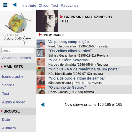
Institute
Chico
Text
Magazines
BROWSING MAGAZINES BY
TITLE
VIEW IMAGES
Vai passar, composição
Paulo Vasconcellos
(
1999-10-03
) revista
"Os velhos olhos verdes"
Sidney Garambone
(
1998-11-11
) Revista
Advanced Search
"Vida e Glória Severina"
Narceu de almeida
(
1966-05-04
) Revista
MAIN SETS
"Vinícius - A vida romântica de um poeta"
Não Identificado
(
1980-07-02
) revista
Iconography
"Viola de ouro e, ritmo de samba"
não identificado
(
1969-11-13
) revista
Scores
"O vizinho de Negrão"
Hécio Caldas
(
1968-09
) revista
Text
Áudio e Vídeo
Now showing items 160-165 of 165
BROWSE
Date
Authors