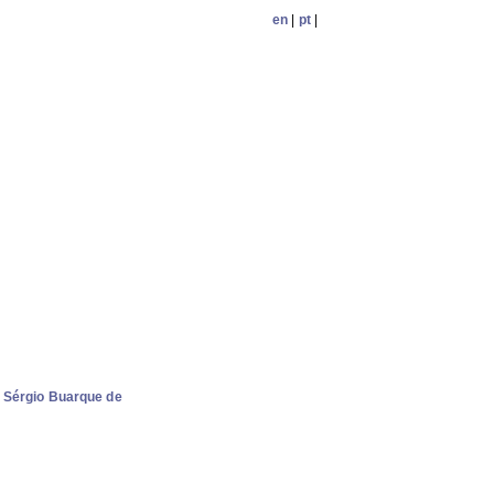
en
|
pt
|
e Sérgio Buarque de