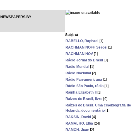
 NEWSPAPERS BY
Subject
RABELLO, Raphael
[1]
RACHMANINOFF, Sergei
[1]
RACHMANINOV
[1]
Rádio Jornal do Brasil
[3]
Rádio Mundial
[1]
Rádio Nacional
[2]
Rádio Pan-americana
[1]
Rádio São Paulo, rádio
[1]
Rainha Elizabeth II
[1]
Raízes do Brasil, livro
[9]
Raízes do Brasil. Uma cinebiografia d
Holanda, documentário
[1]
RAKSIN, David
[4]
RAMALHO, Elba
[24]
RAMON, Juan
[2]