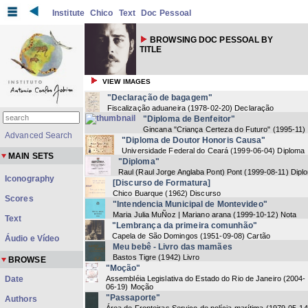
Institute
Chico
Text
Doc Pessoal
BROWSING DOC PESSOAL BY
TITLE
VIEW IMAGES
"Declaração de bagagem"
Fiscalização aduaneira
(
1978-02-20
) Declaração
"Diploma de Benfeitor"
Gincana "Criança Certeza do Futuro"
(
1995-11
)
Advanced Search
"Diploma de Doutor Honoris Causa"
Universidade Federal do Ceará
(
1999-06-04
) Diploma
MAIN SETS
"Diploma"
Raul (Raul Jorge Anglaba Pont) Pont
(
1999-08-11
) Dipl
Iconography
[Discurso de Formatura]
Chico Buarque
(
1962
) Discurso
Scores
"Intendencia Municipal de Montevideo"
Maria Julia MuÑoz | Mariano arana
(
1999-10-12
) Nota
Text
"Lembrança da primeira comunhão"
Capela de São Domingos
(
1951-09-08
) Cartão
Áudio e Vídeo
Meu bebê - Livro das mamães
Bastos Tigre
(
1942
) Livro
BROWSE
"Moção"
Date
Assembléia Legislativa do Estado do Rio de Janeiro
(
2004-
06-19
) Moção
"Passaporte"
Authors