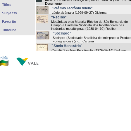
Área de Fronteiras Serviço de polícia marítima
(
1979-05-14
Documento
Titles
"Prêmio Teotônio Vilela"
Lúcio alcântara
(
1999-09-27
) Diploma
Subjects
"Recibo"
Favorite
Mecânicas e de Material Elétrico de São Bernardo do
Campo e Diadema Sindicato dos tabalhadores nas
indústrias metalúrgicas
(
1980-04-10
) Recibo
Timeline
"Socinpro"
Socinpro (Sociedade Brasileira de Intérprete e Produt
Fonográficos)
(
s.d.
) Carteira
"Sócio Honorário"
Comitê Brasileiro Pela Anistia
(
1979-02-14
) Diploma
"Super Campeã 1984"
escola de samba Estação primeira de mangueira
(
1984
10
) Diploma
"Título de Cidadão Pedreirense"
Allan Roberto Costa silva | Raimundo David dos santos
(
2004-04-27
) Diploma
"Varadero 83"
Julio Garcia Espinosa
(
1983
) Diploma
Now showing items 5-21 of 21