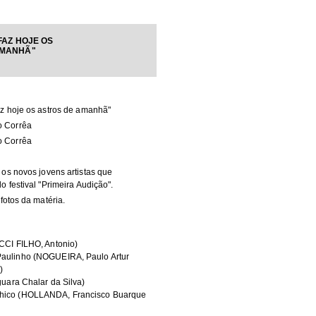
FAZ HOJE OS
AMANHÃ"
az hoje os astros de amanhã"
 Corrêa
 Corrêa
 os novos jovens artistas que
o festival "Primeira Audição".
 fotos da matéria.
CCI FILHO, Antonio)
ulinho (NOGUEIRA, Paulo Artur
)
guara Chalar da Silva)
ico (HOLLANDA, Francisco Buarque