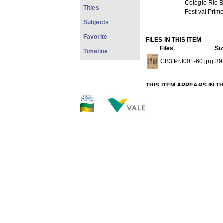
Colégio Rio 
Titles
Festival Prim
Subjects
Favorite
FILES IN THIS ITEM
Files
Si
Timeline
CB3 PrJ001-60.jpg
39
THIS ITEM APPEARS IN T
Newspapers
[898]
Show full item record