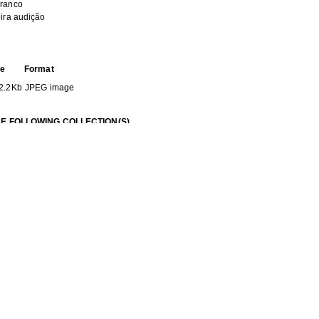
Branco
eira audição
ze
Format
2.2Kb
JPEG image
HE FOLLOWING COLLECTION(S)