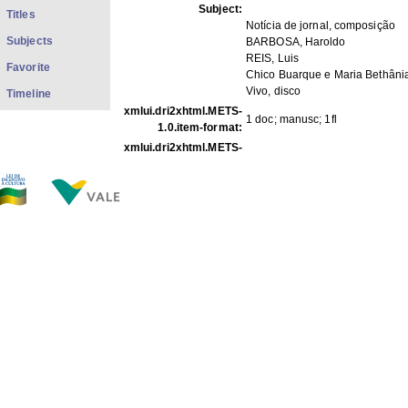
Subject:
Titles
Notícia de jornal, composição
Subjects
BARBOSA, Haroldo
REIS, Luis
Favorite
Chico Buarque e Maria Bethâni
Vivo, disco
Timeline
xmlui.dri2xhtml.METS-
1 doc; manusc; 1fl
1.0.item-format:
xmlui.dri2xhtml.METS-
1.0.item-
APCB
description_origin:
FILES IN THIS ITEM
Files
Size
Format
LET 084.jpg
259.3Kb
JPEG image
THIS ITEM APPEARS IN THE FOLLOWING COLLECTIO
Lyrics
[118]
Show full item record