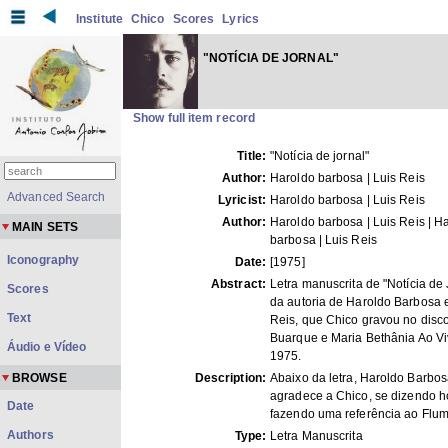
Institute
Chico
Scores
Lyrics
"NOTÍCIA DE JORNAL"
Show full item record
Title:
"Notícia de jornal"
Author:
Haroldo barbosa | Luis Reis
Advanced Search
Lyricist:
Haroldo barbosa | Luis Reis
Author:
Haroldo barbosa | Luis Reis | H
MAIN SETS
barbosa | Luis Reis
Iconography
Date:
[1975]
Abstract:
Letra manuscrita de "Notícia de 
Scores
da autoria de Haroldo Barbosa 
Text
Reis, que Chico gravou no disc
Buarque e Maria Bethânia Ao Vi
Áudio e Vídeo
1975.
BROWSE
Description:
Abaixo da letra, Haroldo Barbo
agradece a Chico, se dizendo 
Date
fazendo uma referência ao Flu
Authors
Type:
Letra Manuscrita