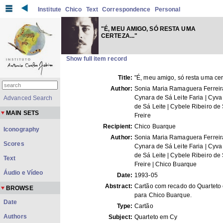
Institute
Chico
Text
Correspondence
Personal
"É, MEU AMIGO, SÓ RESTA UMA
CERTEZA..."
Show full item record
Title:
"É, meu amigo, só resta uma cert
Author:
Sonia Maria Ramaguera Ferreira
Cynara de Sá Leite Faria | Cyva
Advanced Search
de Sá Leite | Cybele Ribeiro de 
MAIN SETS
Freire
Recipient:
Chico Buarque
Iconography
Author:
Sonia Maria Ramaguera Ferreira
Scores
Cynara de Sá Leite Faria | Cyva
de Sá Leite | Cybele Ribeiro de 
Text
Freire | Chico Buarque
Áudio e Vídeo
Date:
1993-05
Abstract:
Cartão com recado do Quarteto
BROWSE
para Chico Buarque.
Date
Type:
Cartão
Authors
Subject:
Quarteto em Cy