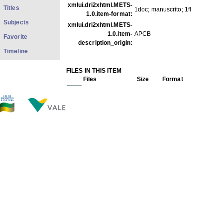
xmlui.dri2xhtml.METS-
Titles
1doc; manuscrito; 1fl
1.0.item-format:
Subjects
xmlui.dri2xhtml.METS-
1.0.item-
APCB
Favorite
description_origin:
Timeline
FILES IN THIS ITEM
Files
Size
Format
COp_S043.pdf
263.7Kb
PDF
COp_S043 1-2.jpg
103.7Kb
JPEG image
COp_S043 2-2.jpg
140.5Kb
JPEG image
THIS ITEM APPEARS IN THE FOLLOWING COLLECTIO
Personal
[528]
Show full item record