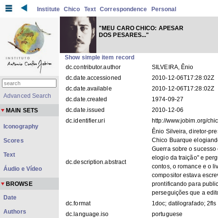
Institute
Chico
Text
Correspondence
Personal
"MEU CARO CHICO: APESAR
DOS PESARES..."
Show simple item record
dc.contributor.author
SILVEIRA, Ênio
dc.date.accessioned
2010-12-06T17:28:02Z
dc.date.available
2010-12-06T17:28:02Z
Advanced Search
dc.date.created
1974-09-27
dc.date.issued
2010-12-06
MAIN SETS
dc.identifier.uri
http://www.jobim.org/ch
Iconography
Ênio Silveira, diretor-pr
Chico Buarque elogiand
Scores
Guerra sobre o sucesso d
Text
elogio da traição" e perg
dc.description.abstract
contos, o romance e o l
Áudio e Vídeo
compositor estava escr
BROWSE
prontificando para publi
perseguições que a edit
Date
dc.format
1doc; datilografado; 2fls
Authors
dc.language.iso
portuguese