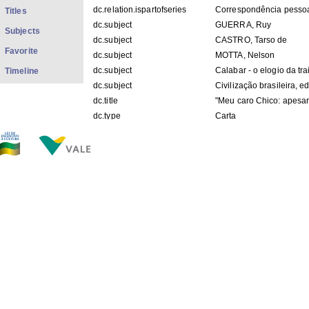
dc.relation.ispartofseries
Correspondência pesso
Titles
dc.subject
GUERRA, Ruy
Subjects
dc.subject
CASTRO, Tarso de
Favorite
dc.subject
MOTTA, Nelson
dc.subject
Calabar - o elogio da trai
Timeline
dc.subject
Civilização brasileira, ed
dc.title
"Meu caro Chico: apesar 
dc.type
Carta
dc.description.place
Rio de Janeiro - RJ
dc.format.dimentions
28cm x 21,2cm
dc.description.conservation
bom
dc.description.origin
APCB
dc.description.provenanceIACJ
Vanessa/ Priscila - 02/0
dc.description.location
COp_S038
dc.contributor.recipient
BUARQUE, Chico
dc.description.googlehitcount
0005
FILES IN THIS ITEM
Files
Size
Format
COp_S038.pdf
380.0Kb
PDF