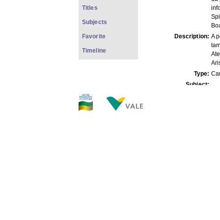
Titles
inf
Spi
Subjects
Boa
Favorite
Description:
A p
ta
Timeline
At
Ari
Type:
Ca
Subject:
[Li
To
New
PE
PO
A d
de 
liv
xmlui.dri2xhtml.METS-
1do
1.0.item-format:
xmlui.dri2xhtml.METS-
1.0.item-
AP
description_origin: