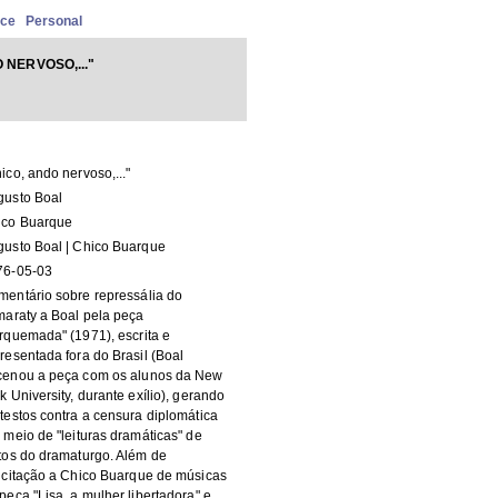
nce
Personal
 NERVOSO,..."
ico, ando nervoso,..."
gusto Boal
ico Buarque
usto Boal | Chico Buarque
76-05-03
entário sobre repressália do
maraty a Boal pela peça
rquemada" (1971), escrita e
resentada fora do Brasil (Boal
cenou a peça com os alunos da New
k University, durante exílio), gerando
testos contra a censura diplomática
 meio de "leituras dramáticas" de
tos do dramaturgo. Além de
icitação a Chico Buarque de músicas
peça "Lisa, a mulher libertadora" e