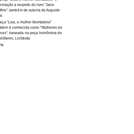
ormação a respeito do livro "Jane
tfire", também de autoria de Augusto
l.
eça "Lisa, a mulher libertadora"
mbém é conhecida como "Mulheres de
enas", baseada na peça homônima de
stófanes, Lisístrata.
rta
sa, a mulher libertadora, peça]
rquemada, peça
 York University
IXOTO, Fernando
MPEU, Maria
eliciosa e sangrenta aventura latina
Jane Spitfire, espiã e mulher sensual,
ro
c; datilografado; 1fl
CB