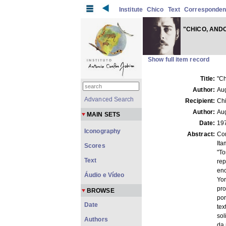
Institute
Chico
Text
Corresponde
"CHICO, ANDO
Show full item record
Title:
"Ch
Author:
Au
Advanced Search
Recipient:
Ch
Author:
Aug
MAIN SETS
Date:
19
Iconography
Abstract:
Com
Ita
Scores
"To
Text
rep
en
Áudio e Vídeo
Yor
pro
BROWSE
por
Date
tex
sol
Authors
da 