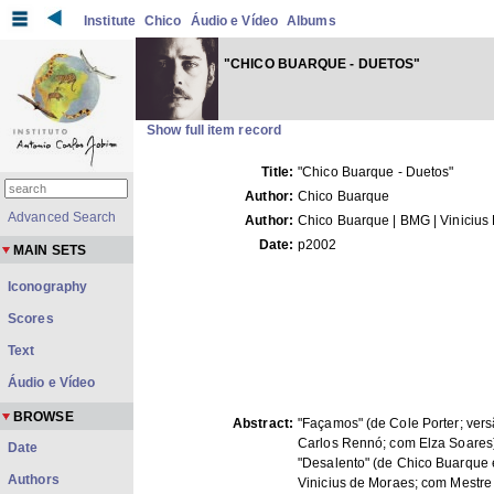
Institute
Chico
Áudio e Vídeo
Albums
"CHICO BUARQUE - DUETOS"
Show full item record
Title:
"Chico Buarque - Duetos"
Author:
Chico Buarque
Advanced Search
Author:
Chico Buarque | BMG | Vinicius
Date:
p2002
MAIN SETS
Iconography
Scores
Text
Áudio e Vídeo
BROWSE
Abstract:
"Façamos" (de Cole Porter; ver
Carlos Rennó; com Elza Soares
Date
"Desalento" (de Chico Buarque 
Authors
Vinicius de Moraes; com Mestre 