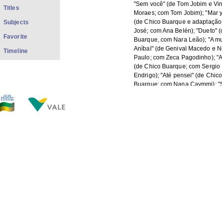
"Sem você" (de Tom Jobim e Vin
Titles
Moraes; com Tom Jobim); "Mar 
(de Chico Buarque e adaptação
Subjects
José; com Ana Belén); "Dueto" 
Favorite
Buarque, com Nara Leão); "A m
Aníbal" (de Genival Macedo e N
Timeline
Paulo; com Zeca Pagodinho); "
(de Chico Buarque; com Sergio
Endrigo); "Até pensei" (de Chic
Buarque; com Nana Caymmi); "
Chopin, desculpe" (de Johnny A
Johnny Alf); "Yolanda" (de Pabl
Milanés, com Pablo Milanés); "
(de João do Vale e José Cândi
João do Vale); "Piano na Mangu
Tom Jobim e Chico Buarque; c
Dionne Warwick); "Dinheiro em
(de Tom Jobim e Cacaso; com M
Tom Jobim); "Não sonho mais" 
Buarque; com Elba Ramalho).
Description:
Disco coletânea reunindo grav
diversos artistas, em dueto com
Buarque. Projeto e produção ex
Vinicius França. Coordenação 
produção: Adriana Ramos e Hu