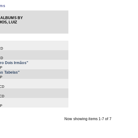
ums
 ALBUMS BY
OS, LUIZ
CD
CD
ro Dois Irmãos"
LP
as Tabelas"
LP
 CD
 CD
LP
Now showing items 1-7 of 7