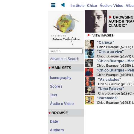
Institute
Chico
Áudio e Vídeo
Alb
BROWSING
AUTHOR "RAM
CLAUDIO"
VIEW IMAGES
"Carioca"
Chico Buarque
(
p2006
) 
"Chico ao vivo"
Chico Buarque
(
p1999
) 
Advanced Search
"Chico Buarque - Mor
Chico Buarque
(
p1989
) 
MAIN SETS
"Chico Buarque - Pel
Chico Buarque
(
p1984
) 
Iconography
"As cidades"
Chico Buarque
(
p1998
)
Scores
"Uma Palavra"
Chico Buarque
(
p1995
)
Text
"Paratodos"
Chico Buarque
(
p1993
) 
Áudio e Vídeo
BROWSE
Date
Authors