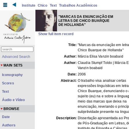
Institute
Chico
Text
Trabalhos Acadêmicos
"MARCAS DA ENUNCIAÇÃO EM
LETRAS DE CHICO BUARQUE
DE HOLLANDA"
Show full item record
Title:
"Marcas da enunciação em letra
Chico Buarque de Hollanda"
Author:
Márcia Elisa Vanzin boabaid
Advanced Search
Author:
Claudia Stumpf Toldo | Márcia E
MAIN SETS
Vanzin boabaid
Date:
2006
Iconography
Abstract:
O trabalho visa analisar certas
Scores
expressões linguísticas em letr
Chico Buarque, denunciando o 
Text
sujeito (eu) na e sobre a lingu
Áudio e Vídeo
meio das marcas que deixa na
enunciação, revelando o princíp
BROWSE
subjetividade presente na ling
Date
Description:
Dissertação apresentada ao Pr
de Pós-Graduação em Letras, d
Authors
Instituto de Filosofia e Ciências