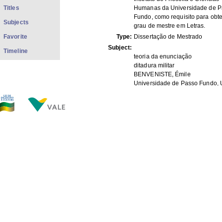
Titles
Humanas da Universidade de P
Fundo, como requisito para obt
Subjects
grau de mestre em Letras.
Favorite
Type:
Dissertação de Mestrado
Subject:
Timeline
teoria da enunciação
ditadura militar
BENVENISTE, Émile
Universidade de Passo Fundo,
xmlui.dri2xhtml.METS-
1 doc.; impresso; 144 fls.
1.0.item-format:
xmlui.dri2xhtml.METS-
1.0.item-
A.P.C.B.
description_origin:
FILES IN THIS ITEM
Files
Size
Format
TA03.jpg
131.2Kb
JPEG image
THIS ITEM APPEARS IN THE FOLLOWING COLLECTIO
Trabalhos Acadêmicos
[34]