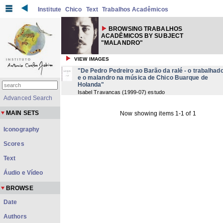
Institute
Chico
Text
Trabalhos Acadêmicos
BROWSING TRABALHOS
ACADÊMICOS BY SUBJECT
"MALANDRO"
VIEW IMAGES
"De Pedro Pedreiro ao Barão da ralé - o trabalhad
e o malandro na música de Chico Buarque de
Holanda"
Isabel Travancas
(
1999-07
) estudo
Advanced Search
MAIN SETS
Now showing items 1-1 of 1
Iconography
Scores
Text
Áudio e Vídeo
BROWSE
Date
Authors