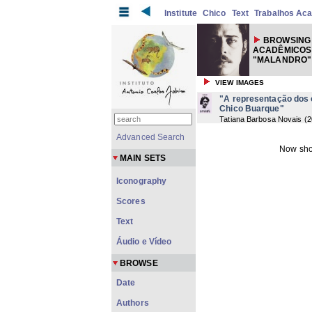
Institute
Chico
Text
Trabalhos Ac
BROWSING
ACADÊMICOS
"MALANDRO"
VIEW IMAGES
"A representação dos 
Chico Buarque"
Tatiana Barbosa Novais
(
2
Advanced Search
Now sho
MAIN SETS
Iconography
Scores
Text
Áudio e Vídeo
BROWSE
Date
Authors