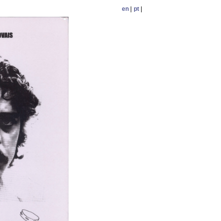
en
|
pt
|