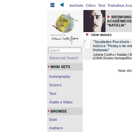
Institute
Chico
Text
Trabalhos Ac
BROWSING
ACADÊMICOS
"NATÁLIA"
VIEW IMAGES
"Saudades Possíveis -
música "Pedaço de mi
Hollanda"
Juliana Coelho | Natália |
Advanced Search
(
2004
) Ensaio monográfic
MAIN SETS
Now sho
Iconography
Scores
Text
Áudio e Vídeo
BROWSE
Date
Authors