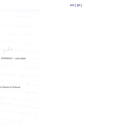
en
|
pt
|