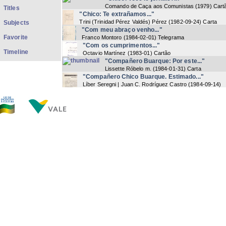
Comando de Caça aos Comunistas
(
1979
) Cart
Titles
"Chico: Te extrañamos..."
Trini (Trinidad Pérez Valdés) Pérez
(
1982-09-24
) Carta
Subjects
"Com meu abraço venho..."
Favorite
Franco Montoro
(
1984-02-01
) Telegrama
"Com os cumprimentos..."
Timeline
Octavio Martínez
(
1983-01
) Cartão
"Compañero Buarque: Por este..."
Lissette Róbelo m.
(
1984-01-31
) Carta
"Compañero Chico Buarque. Estimado..."
Líber Seregni | Juan C. Rodríguez Castro
(
1984-09-14
)
Carta
"Comunicado ao povo brasileiro..."
Não identificado
(
[1970]
) Comunicado
"Cultivarei o chão da manhã,..."
Reinaldo Morano
(
1974-12
) Cartão
"Departamento de Polícia Federal..."
Departamento de Polícia Federal - RJ
(
1973-06-18
)
Intimação
"Do jornalista Ruy Mesquita..."
Ruy Mesquita
(
[1970]
) Telegrama
"El Encargado de..."
Octavio Martínez
(
1982-08-16
) Cartão