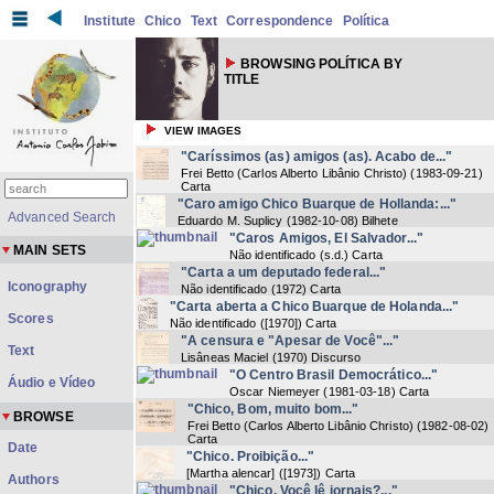
Institute
Chico
Text
Correspondence
Política
BROWSING POLÍTICA BY
TITLE
VIEW IMAGES
"Caríssimos (as) amigos (as). Acabo de..."
Frei Betto (Carlos Alberto Libânio Christo)
(
1983-09-21
)
Carta
"Caro amigo Chico Buarque de Hollanda:..."
Advanced Search
Eduardo M. Suplicy
(
1982-10-08
) Bilhete
"Caros Amigos, El Salvador..."
MAIN SETS
Não identificado
(
s.d.
) Carta
"Carta a um deputado federal..."
Iconography
Não identificado
(
1972
) Carta
"Carta aberta a Chico Buarque de Holanda..."
Scores
Não identificado
(
[1970]
) Carta
"A censura e "Apesar de Você"..."
Text
Lisâneas Maciel
(
1970
) Discurso
"O Centro Brasil Democrático..."
Áudio e Vídeo
Oscar Niemeyer
(
1981-03-18
) Carta
"Chico, Bom, muito bom..."
BROWSE
Frei Betto (Carlos Alberto Libânio Christo)
(
1982-08-02
)
Carta
Date
"Chico. Proibição..."
[Martha alencar]
(
[1973]
) Carta
Authors
"Chico. Você lê jornais?..."