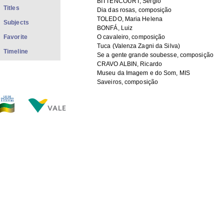
BITTENCOURT, Sérgio
Titles
Dia das rosas, composição
TOLEDO, Maria Helena
Subjects
BONFÁ, Luiz
Favorite
O cavaleiro, composição
Tuca (Valenza Zagni da Silva)
Timeline
Se a gente grande soubesse, composição
CRAVO ALBIN, Ricardo
Museu da Imagem e do Som, MIS
Saveiros, composição
TINHORÃO, José Ramos
Teixeirinha (Victor Mateus Teixeira)
NISKIER, Arnaldo
MOTTA, Nelson
Canto triste, composição
LOBO, Edu
MORAES, Vinicius de
Elis Regina (Elis Regina Carvalho Costa)
Canção brasileira, composicão
TAVARES, Hekel
PEIXOTO, Luís
SANTANA, Hugo
Chorar e cantar, composição
BRASIL, Vera
SOARES, Claudete