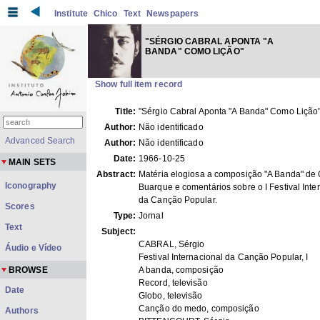
Institute
Chico
Text
Newspapers
"SÉRGIO CABRAL APONTA "A
BANDA" COMO LIÇÃO"
Show full item record
Title:
"Sérgio Cabral Aponta "A Banda" Como Lição
Author:
Não identificado
Advanced Search
Author:
Não identificado
Date:
1966-10-25
MAIN SETS
Abstract:
Matéria elogiosa a composição "A Banda" de
Iconography
Buarque e comentários sobre o I Festival Inte
da Canção Popular.
Scores
Type:
Jornal
Text
Subject:
CABRAL, Sérgio
Áudio e Vídeo
Festival Internacional da Canção Popular, I
BROWSE
A banda, composição
Record, televisão
Date
Globo, televisão
Canção do medo, composição
Authors