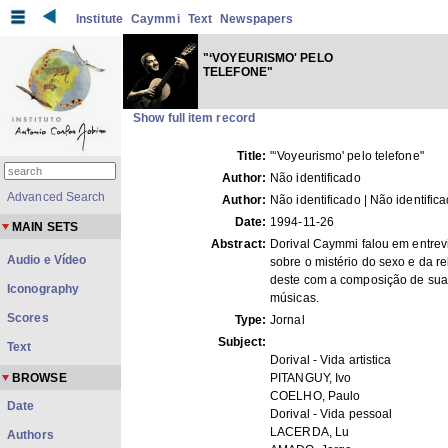
Institute
Caymmi
Text
Newspapers
"‘VOYEURISMO' PELO
TELEFONE"
Show full item record
Title:
"‘Voyeurismo' pelo telefone"
Author:
Não identificado
Advanced Search
Author:
Não identificado | Não identific
Date:
1994-11-26
MAIN SETS
Abstract:
Dorival Caymmi falou em entrev
Audio e Vídeo
sobre o mistério do sexo e da r
deste com a composição de sua
Iconography
músicas.
Scores
Type:
Jornal
Subject:
Text
Dorival - Vida artistica
BROWSE
PITANGUY, Ivo
COELHO, Paulo
Date
Dorival - Vida pessoal
LACERDA, Lu
Authors