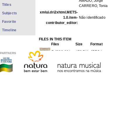
AMADO, Jorge
Titles
CARRERO, Tonia
xmlui.dri2xhtml.METS-
Subjects
1.0.item-
Não identificado
Favorite
contributor_editor:
Timeline
FILES IN THIS ITEM
Files
Size
Format
PrJ092-90.jpg
453.7Kb
JPEG image
PARTNERS
THIS ITEM APPEARS IN THE FOLLOWING COLLECTIO
Newspapers
[755]
Show full item record