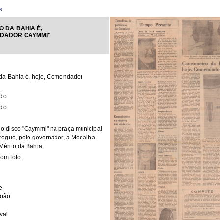
s
O DA BAHIA É,
NDADOR CAYMMI"
 da Bahia é, hoje, Comendador
ado
ado
o disco "Caymmi" na praça municipal
regue, pelo governador, a Medalha
érito da Bahia.
om foto.
e
João
val