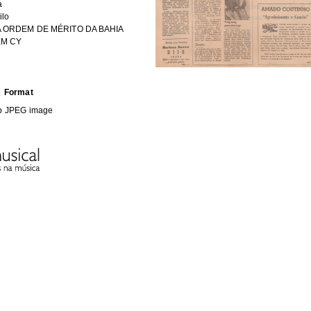
a
ilo
 ORDEM DE MÉRITO DA BAHIA
EM CY
Format
b
JPEG image
HE FOLLOWING COLLECTION(S)