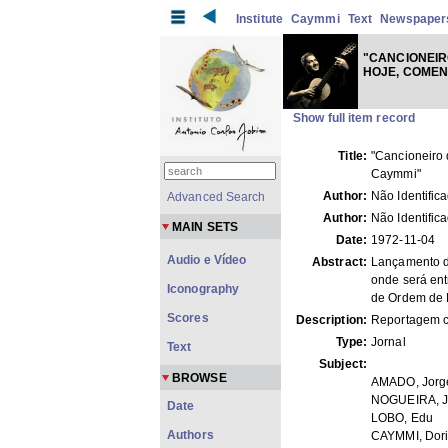
Institute
Caymmi
Text
Newspaper
"CANCIONEIR
HOJE, COME
Show full item record
Title:
"Cancioneiro
Caymmi"
Author:
Não Identific
Advanced Search
Author:
Não Identific
MAIN SETS
Date:
1972-11-04
Audio e Vídeo
Abstract:
Lançamento d
onde será ent
Iconography
de Ordem de M
Scores
Description:
Reportagem c
Type:
Jornal
Text
Subject:
BROWSE
AMADO, Jorg
NOGUEIRA, 
Date
LOBO, Edu
Authors
CAYMMI, Dori