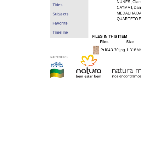
NUNES, Clar
Titles
CAYMMI, Dan
MEDALHA DA
Subjects
QUARTETO 
Favorite
Timeline
FILES IN THIS ITEM
Files
Size
PrJ043-70.jpg
1.318M
PARTNERS
THIS ITEM APPEARS IN T
Newspapers
[755]
Show full item record