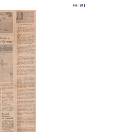
en
|
pt
|