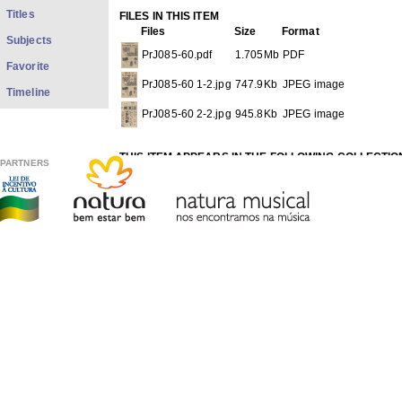
Titles
FILES IN THIS ITEM
Files
Size
Format
Subjects
PrJ085-60.pdf
1.705Mb
PDF
Favorite
PrJ085-60 1-2.jpg
747.9Kb
JPEG image
Timeline
PrJ085-60 2-2.jpg
945.8Kb
JPEG image
THIS ITEM APPEARS IN THE FOLLOWING COLLECTIO
PARTNERS
Newspapers
[755]
Show full item record