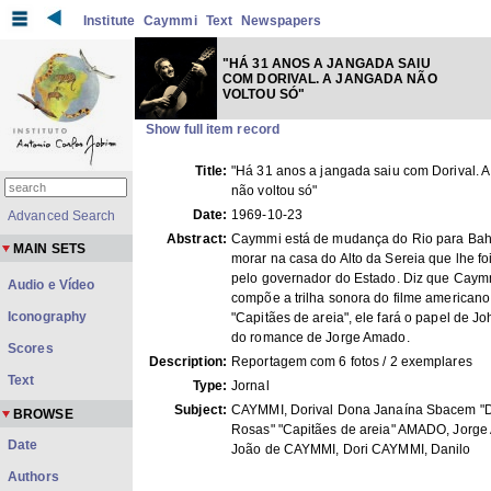
Institute
Caymmi
Text
Newspapers
"HÁ 31 ANOS A JANGADA SAIU
COM DORIVAL. A JANGADA NÃO
VOLTOU SÓ"
Show full item record
Title:
"Há 31 anos a jangada saiu com Dorival. 
não voltou só"
Date:
1969-10-23
Advanced Search
Abstract:
Caymmi está de mudança do Rio para Bahi
MAIN SETS
morar na casa do Alto da Sereia que lhe f
pelo governador do Estado. Diz que Caym
Audio e Vídeo
compõe a trilha sonora do filme americano
Iconography
"Capitães de areia", ele fará o papel de J
do romance de Jorge Amado.
Scores
Description:
Reportagem com 6 fotos / 2 exemplares
Text
Type:
Jornal
Subject:
CAYMMI, Dorival Dona Janaína Sbacem "
BROWSE
Rosas" "Capitães de areia" AMADO, Jorg
Date
João de CAYMMI, Dori CAYMMI, Danilo
Authors