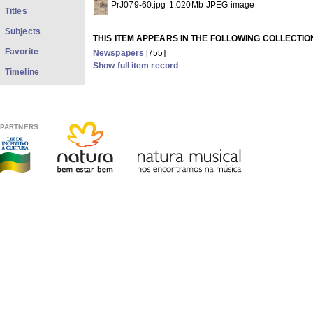
PrJ079-60.jpg
1.020Mb
JPEG image
Titles
Subjects
THIS ITEM APPEARS IN THE FOLLOWING COLLECTIO
Favorite
Newspapers
[755]
Show full item record
Timeline
PARTNERS