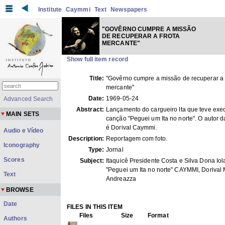
Institute
Caymmi
Text
Newspapers
"GOVÊRNO CUMPRE A MISSÃO
DE RECUPERAR A FROTA
MERCANTE"
Show full item record
Title:
"Govêrno cumpre a missão de recuperar a 
mercante"
Date:
1969-05-24
Advanced Search
Abstract:
Lançamento do cargueiro Ita que teve exe
MAIN SETS
canção "Peguei um Ita no norte". O autor 
é Dorival Caymmi.
Audio e Vídeo
Description:
Reportagem com foto.
Iconography
Type:
Jornal
Scores
Subject:
Itaquicê Presidente Costa e Silva Dona Iol
"Peguei um Ita no norte" CAYMMI, Dorival 
Text
Andreazza
BROWSE
Date
FILES IN THIS ITEM
Files
Size
Format
Authors