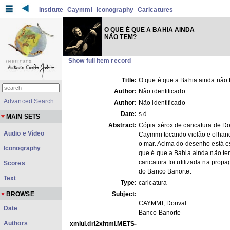
Institute
Caymmi
Iconography
Caricatures
O QUE É QUE A BAHIA AINDA
NÃO TEM?
Show full item record
Title:
O que é que a Bahia ainda não
Author:
Não identificado
Advanced Search
Author:
Não identificado
Date:
s.d.
MAIN SETS
Abstract:
Cópia xérox de caricatura de Do
Audio e Vídeo
Caymmi tocando violão e olhan
o mar. Acima do desenho está es
Iconography
que é que a Bahia ainda não te
caricatura foi utilizada na prop
Scores
do Banco Banorte.
Text
Type:
caricatura
BROWSE
Subject:
CAYMMI, Dorival
Date
Banco Banorte
Authors
xmlui.dri2xhtml.METS-