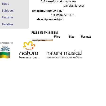
1.0.item-format:
impresso
Titles
caneta hidrocor
Subjects
xmlui.dri2xhtml.METS-
1.0.item-
A.P.D.C.
Favorite
description_origin:
Timeline
FILES IN THIS ITEM
Files
Size
Format
Car-12.jpg
100.5Kb
JPEG image
PARTNERS
THIS ITEM APPEARS IN THE FOLLOWING COLLECTIO
Caricatures
[13]
Show full item record