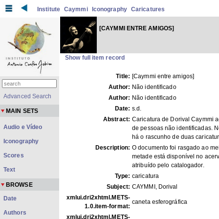
Institute
Caymmi
Iconography
Caricatures
[CAYMMI ENTRE AMIGOS]
Show full item record
Title:
[Caymmi entre amigos]
Author:
Não identificado
Advanced Search
Author:
Não identificado
Date:
s.d.
MAIN SETS
Abstract:
Caricatura de Dorival Caymmi a
Audio e Vídeo
de pessoas não identificadas. N
há o rascunho de duas caricatur
Iconography
Description:
O documento foi rasgado ao mei
Scores
metade está disponível no acerv
atribuído pelo catalogador.
Text
Type:
caricatura
BROWSE
Subject:
CAYMMI, Dorival
xmlui.dri2xhtml.METS-
Date
caneta esferográfica
1.0.item-format:
Authors
xmlui.dri2xhtml.METS-