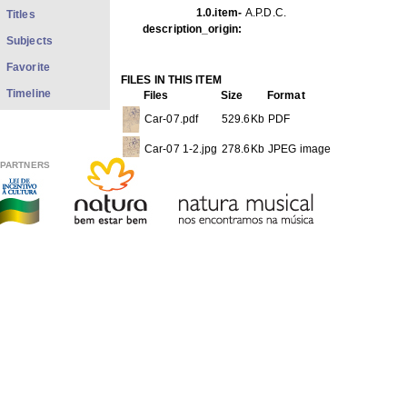
1.0.item-
A.P.D.C.
Titles
description_origin:
Subjects
Favorite
FILES IN THIS ITEM
Timeline
Files
Size
Format
Car-07.pdf
529.6Kb
PDF
Car-07 1-2.jpg
278.6Kb
JPEG image
PARTNERS
Car-07 2-2.jpg
238.5Kb
JPEG image
THIS ITEM APPEARS IN THE FOLLOWING COLLECTIO
Caricatures
[13]
Show full item record