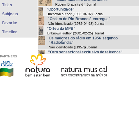
Rubem Braga
(
s.d.
) Jornal
Titles
"Oportunidade"
Subjects
Unknown author
(
1965-04-02
) Jornal
"Ordem do Rio Branco é entregue"
Favorite
Não Identificado
(
1972-04-18
) Jornal
"Orfeu da MPB"
Timeline
Unknown author
(
2001-02-25
) Jornal
Os maiores do rádio em 1956 segundo
"Radiolândia"
Não identificado
(
[1957]
) Jornal
"Otro sensacional exclusivo de teleonce"
PARTNERS
Unknown author
(
1968-08-16
) Jornal
"Outra terra, outros sambas"
Unknown author
(
1966-07-26
) Jornal
"Panorama"
Unknown author
(
1963-10-23
) Jornal
"Papo de Domingo com CR"
Unknown author
(
2003-03-30
) Jornal
"Para Caymmi de Nana, Dori e Danilo"
Unknown author
(
2004-04-30
) Jornal - Revista
"Para Jobim"
Unknown author
(
2005-07-09
) Jornal
Now showing items 572-591 of 755