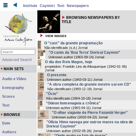
Institute
Caymmi
Text
Newspapers
BROWSING NEWSPAPERS BY
TITLE
VIEW IMAGES
O "cast" da grande programação
Não identificado
(
s.d.
) Jornal
"O canto da 'Boa Terra' Dorival Caymmi"
Unknown author
(
1965-09-14
) Jornal
Advanced Search
O dia dos Reis Magos, hoje
propietário: Franklin Lins de Albuquerque
(
1942-01-06
)
MAIN SETS
Jornal
O presente
Audio e Vídeo
Unknown author
(
1943-03-11
) Jornal
"A obra completa do grande mestre sai em CD"
Iconography
Não identificado
(
1993-12-18
) Jornal
"Ócio"
Scores
Não identificado
(
1994-10-18
) Jornal
"Odeon homenageia a crônica"
Text
Unknown author
(
1965-04-11
) Jornal
"O olhar viajante de Pierre Fatumbi Verger"
BROWSE
Unknown author
(
2002-04-22
) Jornal
"Olívia Hime navega por outros mares na obra de
Date
Dorival Caymmi"
Unknown author
(
2002-05-26
) Jornal
Authors
"Onde muito se fala de morte"