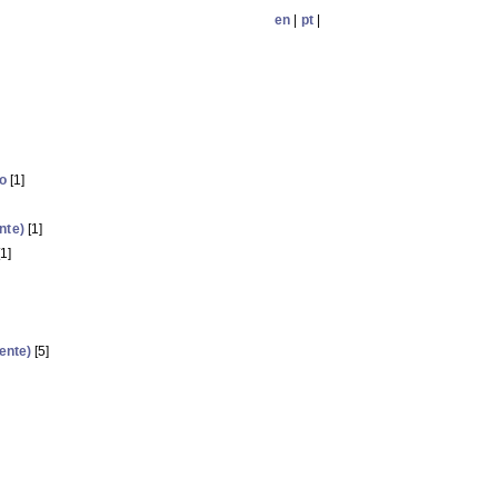
en
|
pt
|
io
[1]
nte)
[1]
1]
ente)
[5]