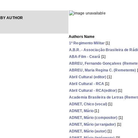
 BY AUTHOR
Authors Name
1º Regimento Militar
[1]
A.B.R. - Associação Brasileira de Rád
ABA-Film - Ceará
[1]
ABREU, Fernando Gonçalves (Remete
ABREU, Maria Regina C. (Remetente)
[
Abril Cultural (editor)
[1]
Abril Cultural - RCA
[1]
Abril Cultural - RCA(editor)
[1]
Academia Brasileira de Letras (Remet
ADNET, Chico (vocal)
[1]
ADNET, Mário
[1]
ADNET, Mário (compositor)
[1]
ADNET, Mário (arranjador)
[1]
ADNET, Mário (autor)
[1]