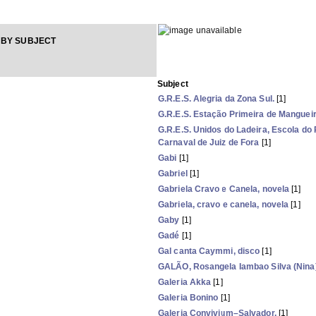
 BY SUBJECT
Subject
G.R.E.S. Alegria da Zona Sul.
[1]
G.R.E.S. Estação Primeira de Manguei
G.R.E.S. Unidos do Ladeira, Escola do
Carnaval de Juiz de Fora
[1]
Gabi
[1]
Gabriel
[1]
Gabriela Cravo e Canela, novela
[1]
Gabriela, cravo e canela, novela
[1]
Gaby
[1]
Gadé
[1]
Gal canta Caymmi, disco
[1]
GALÃO, Rosangela Iambao Silva (Nina)
Galeria Akka
[1]
Galeria Bonino
[1]
Galeria Convivium–Salvador.
[1]