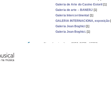
Galeria de Arte do Casino Estoril
[1]
Galeria de arte – BANERJ
[1]
Galeria Intercontinental
[1]
GALERIA INTERNACIONA, exposição
[
Galeria Jean Boghici
[1]
Galeria Jean Boghici.
[1]
Now showing items 2653-2672 of 5750