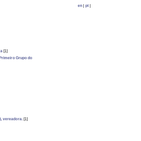
en
|
pt
|
ra
[1]
 Primeiro Grupo do
, vereadora.
[1]