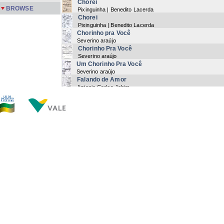
Chorei
BROWSE
Pixinguinha | Benedito Lacerda
Chorei
Pixinguinha | Benedito Lacerda
Chorinho pra Você
Severino araújo
Chorinho Pra Você
Severino araújo
Um Chorinho Pra Você
Severino araújo
Falando de Amor
Antonio Carlos Jobim
Choro para Mignone
Paulo Moura | André sachs
Choro pra Mignone
Paulo Moura | André sachs
Os Cinco Companheiros
Pixinguinha
Comadre Sebastiana
Luiz Gonzaga
Now showing items 21-40 of 149