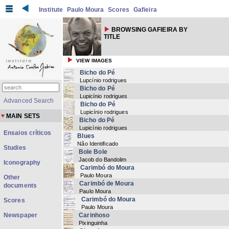
Institute
Paulo Moura
Scores
Gafieira
BROWSING GAFIEIRA BY
TITLE
VIEW IMAGES
Bicho do Pé
Lupcínio rodrigues
Bicho do Pé
Lupicínio rodrigues
Advanced Search
Bicho do Pé
Lupicínio rodrigues
MAIN SETS
Bicho do Pé
Lupicínio rodrigues
Ensaios críticos
Blues
Não Identificado
Studies
Bole Bole
Jacob do Bandolim
Iconography
Carimbó do Moura
Paulo Moura
Other
Carimbó de Moura
documents
Paulo Moura
Carimbó do Moura
Scores
Paulo Moura
Newspaper
Carinhoso
Pixinguinha