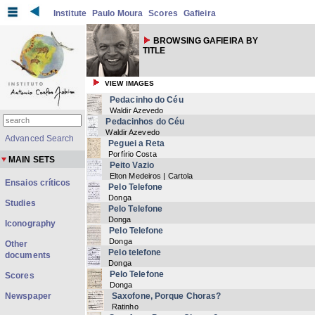
Institute
Paulo Moura
Scores
Gafieira
BROWSING GAFIEIRA BY
TITLE
VIEW IMAGES
Pedacinho do Céu
Waldir Azevedo
Pedacinhos do Céu
Waldir Azevedo
Advanced Search
Peguei a Reta
Porfírio Costa
MAIN SETS
Peito Vazio
Elton Medeiros | Cartola
Ensaios críticos
Pelo Telefone
Donga
Studies
Pelo Telefone
Donga
Iconography
Pelo Telefone
Donga
Other
Pelo telefone
documents
Donga
Pelo Telefone
Scores
Donga
Newspaper
Saxofone, Porque Choras?
Ratinho