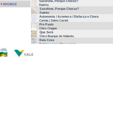
Saxofone, Porque Choras?
BROWSE
Ratinho
Saxofone, Porque Choras?
Ratinho
Autonomia / Acontece / Disfarça e Chora
Cartola | Dalmo Casteli
Pro Paulo
Chico Chagas
Que Será
Chico Buarque de Hollanda
Rala Coxa
Rodrigo Lessa | Mauro aguiar
Remexendo
Radamés Gnattali
Ronda / Sampa
Paulo Vanzoline | Caetano Veloso
As Rosas não Falam
Cartola
Se Queres Saber / Que Será / Nunca
Peterpan | Lupicínio rodrigues
Now showing items 96-115 of 149