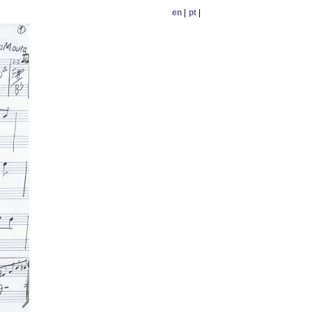
en
|
pt
|