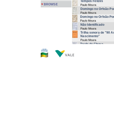
Tempos Felizes
BROWSE
Paulo Moura
Domingo no Orfeão Por
Paulo Moura
Domingo no Orfeão Por
Paulo Moura
Não Identificado
Paulo Moura
Trilha sonora de "90 
Nascimento"
Paulo Moura
Tarde de Chuva
Paulo Moura
Folia Nordestina
Paulo Moura | Alex Meirell
Guadaloupe
Paulo Moura
Linda
Paulo Moura
Tarde de Chuva
Paulo Moura
Now showi