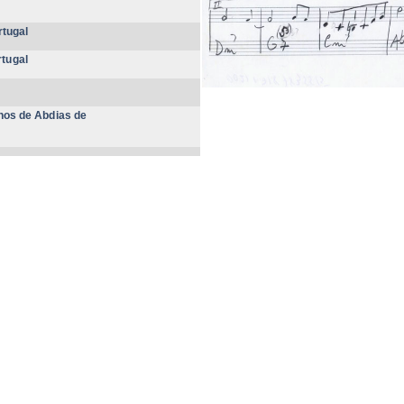
tugal
tugal
Anos de Abdias de
es
ng items 1-20 of 139