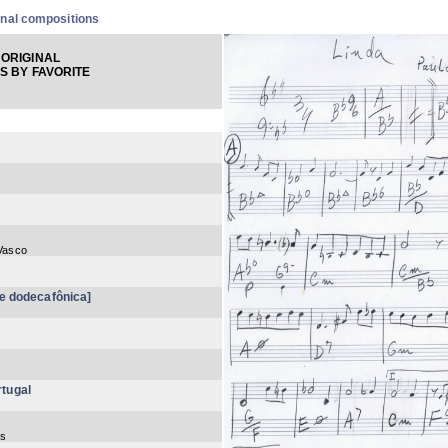
inal compositions
ORIGINAL
S BY FAVORITE
 Vasco
ie dodecafônica]
tugal
es