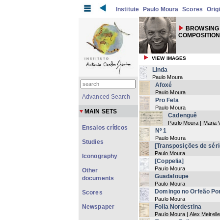
Institute
Paulo Moura
Scores
Orig
BROWSING 
COMPOSITION
VIEW IMAGES
Linda
Paulo Moura
Afoxé
Paulo Moura
Advanced Search
Pro Fela
Paulo Moura
MAIN SETS
Cadenguê
Paulo Moura | Maria
Ensaios críticos
Nº 1
Paulo Moura
Studies
[Transposições de sér
Paulo Moura
Iconography
[Coppelia]
Paulo Moura
Other
Guadaloupe
documents
Paulo Moura
Domingo no Orfeão Por
Scores
Paulo Moura
Newspaper
Folia Nordestina
Paulo Moura | Alex Meirell