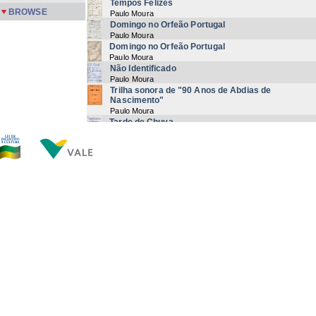
Tempos Felizes
BROWSE
Paulo Moura
Domingo no Orfeão Portugal
Paulo Moura
Domingo no Orfeão Portugal
Paulo Moura
Não Identificado
Paulo Moura
Trilha sonora de "90 Anos de Abdias de
Nascimento"
Paulo Moura
Tarde de Chuva
Paulo Moura
Folia Nordestina
Paulo Moura | Alex Meirelles
Guadaloupe
Paulo Moura
Linda
Paulo Moura
Tarde de Chuva
Paulo Moura
Now showing items 1-20 of 139