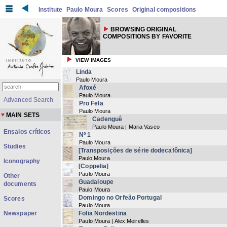
Institute
Paulo Moura
Scores
Original compositions
BROWSING ORIGINAL
COMPOSITIONS BY FAVORITE
VIEW IMAGES
Linda
Paulo Moura
Afoxé
Paulo Moura
Advanced Search
Pro Fela
Paulo Moura
MAIN SETS
Cadenguê
Paulo Moura | Maria Vasco
Ensaios críticos
Nº 1
Paulo Moura
Studies
[Transposições de série dodecafônica]
Paulo Moura
Iconography
[Coppelia]
Paulo Moura
Other
Guadaloupe
documents
Paulo Moura
Domingo no Orfeão Portugal
Scores
Paulo Moura
Newspaper
Folia Nordestina
Paulo Moura | Alex Meirelles