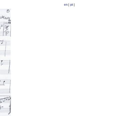
en
|
pt
|