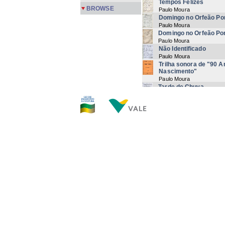
Tempos Felizes
BROWSE
Paulo Moura
Domingo no Orfeão Por
Paulo Moura
Domingo no Orfeão Por
Paulo Moura
Não Identificado
Paulo Moura
Trilha sonora de "90 
Nascimento"
Paulo Moura
Tarde de Chuva
Paulo Moura
Folia Nordestina
Paulo Moura | Alex Meirell
Guadaloupe
Paulo Moura
Linda
Paulo Moura
Tarde de Chuva
Paulo Moura
Now showi