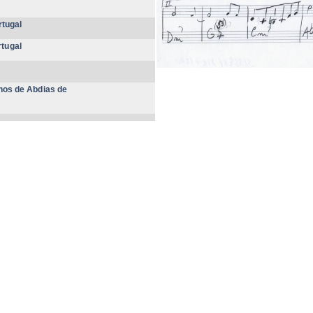
tugal
tugal
Anos de Abdias de
es
ng items 1-20 of 139