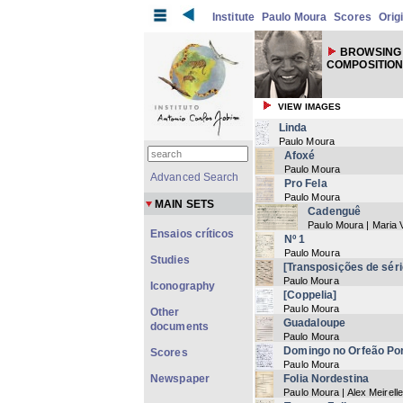
Institute
Paulo Moura
Scores
Orig
BROWSING 
COMPOSITION
VIEW IMAGES
Linda
Paulo Moura
Afoxé
Paulo Moura
Advanced Search
Pro Fela
Paulo Moura
MAIN SETS
Cadenguê
Paulo Moura | Maria
Ensaios críticos
Nº 1
Paulo Moura
Studies
[Transposições de sér
Paulo Moura
Iconography
[Coppelia]
Paulo Moura
Other
Guadaloupe
documents
Paulo Moura
Domingo no Orfeão Por
Scores
Paulo Moura
Newspaper
Folia Nordestina
Paulo Moura | Alex Meirell