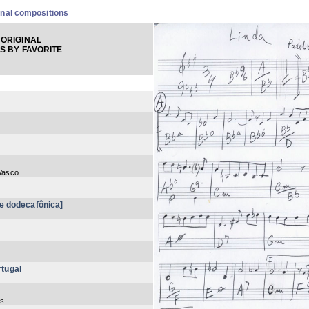
inal compositions
ORIGINAL
S BY FAVORITE
 Vasco
ie dodecafônica]
tugal
es