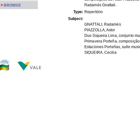
Radamés Gnattali.
BROWSE
Type:
Repertório
Subject:
GNATTALI, Radamés
PIAZZOLLA, Astor
Duo Siqueira Lima, conjunto mu
Primavera Porteña, composição
Estaciones Porteñas, suíte musi
SIQUEIRA, Cecilia
LIMA, Fernando
xmlui.dri2xhtml.METS-
1 doc; impresso; 10 fls
1.0.item-format:
xmlui.dri2xhtml.METS-
1.0.item-
APPM
description_origin:
FILES IN THIS ITEM
Files
Size
Format
Rep IV 20 01-10.jpg
225.8Kb
JPEG image
Rep IV 20 02-10.jpg
208.4Kb
JPEG image