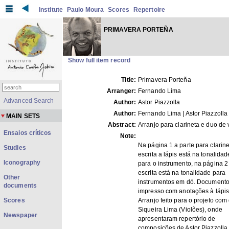
Institute
Paulo Moura
Scores
Repertoire
PRIMAVERA PORTEÑA
Show full item record
Title:
Primavera Porteña
Arranger:
Fernando Lima
Advanced Search
Author:
Astor Piazzolla
Author:
Fernando Lima | Astor Piazzolla
MAIN SETS
Abstract:
Arranjo para clarineta e duo de 
Ensaios críticos
Note:
Na página 1 a parte para clarin
Studies
escrita a lápis está na tonalidad
Iconography
para o instrumento, na página 2
escrita está na tonalidade para
Other
instrumentos em dó. Document
documents
impresso com anotações à lápis
Scores
Arranjo feito para o projeto com
Siqueira Lima (Violões), onde
Newspaper
apresentaram repertório de
composições de Astor Piazzolla