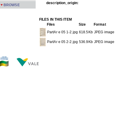
description_origin:
BROWSE
FILES IN THIS ITEM
Files
Size
Format
PartAr e 05 1-2.jpg
618.5Kb
JPEG image
PartAr e 05 2-2.jpg
536.9Kb
JPEG image
THIS ITEM APPEARS IN THE FOLLOWING COLLECTIO
De terceiros
[44]
Show full item record