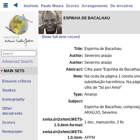
Institute
Paulo Moura
Scores
Arrangements
De terceiros
ESPINHA DE BACALHAU
Show full item record
Title:
Espinha de Bacalhau
Author:
Severino araújo
Advanced Search
Author:
Severino araújo
Abstract:
Cifra para "Espinha de Bacalhau
MAIN SETS
Note:
Na coda da página 1 consta um
Ensaios críticos
substituição harmônica. Na pági
cifra de "Só por Amor"
Studies
Type:
Arranjo
Iconography
Subject:
Espinha de Bacalhau, composi
Other
ARAÚJO, Severino
documents
xmlui.dri2xhtml.METS-
1 doc, manuscrito, 2 fls
Scores
1.0.item-format:
Newspaper
xmlui.dri2xhtml.METS-
1.0.item-
APPM