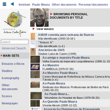
Institute
Paulo Moura
Other documents
Personal documents
BROWSING PERSONAL
DOCUMENTS BY TITLE
VIEW IMAGES
AMAR convida para semana de Ramos
Não identificado
(
1983-10-16-
)
"Anexo A"
Não identificado
(
s.d.
)
Advanced Search
Ano letivo de 1945
Ginásio Luiza de Castro
(
1945
)
MAIN SETS
Ao amigo e maestro Paulo Moura
Velha Guarda da Imperatriz Leopoldinense
(
1995-11-15
Ensaios críticos
Ao Maestro
FLAMBOLA
(
1979-07-29
)
Studies
Ao Maestro Paulo Moura
Centro Municipal de Referência da Música Carioca Artu
Iconography
Távola
(
s.d.
)
Ao Paulo Moura
Other
Sindicato dos Músicos Profissionais de Belém do Pará
documents
(
1981-09-23
)
Ao Paulo Moura...
Scores
Voluntários do Hospital de Base
(
1978-06-20
)
Ao Querido Paulo Moura
Newspaper
Vicente Alexim
(
2009-12-22
)
Associação Fluminense de Propaganda