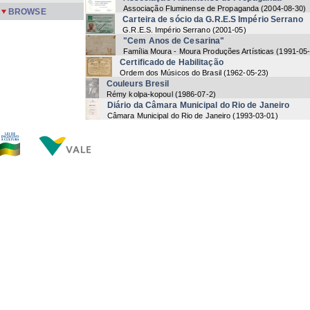
Associação Fluminense de Propaganda
(
2004-08-30
)
BROWSE
Carteira de sócio da G.R.E.S Império Serrano
G.R.E.S. Império Serrano
(
2001-05
)
"Cem Anos de Cesarina"
Família Moura - Moura Produções Artísticas
(
1991-05
Certificado de Habilitação
Ordem dos Músicos do Brasil
(
1962-05-23
)
Couleurs Bresil
Rémy kolpa-kopoul
(
1986-07-2
)
Diário da Câmara Municipal do Rio de Janeiro
Câmara Municipal do Rio de Janeiro
(
1993-03-01
)
Diploma de Honra
Associação Cultural Nossa Senhora de Fátima
(
2006-
Diploma de Honra ao Mérito
Conselho Regional da Ordem dos Músicos do Brasil
(
2000
10-10
)
"Diploma Honra ao Mérito"
Ordem dos Músicos do Brasil
(
2006-10-06
)
[Escola de Samba Imperatriz Leopoldinense]
G.R.E.S. Imperatriz Leopoldinense
(
1992-01-19
)
Estado da Guanabara
Geraldo Tavares Mello
(
1972-07-03
)
Now showing items 3-22 of 62