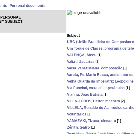
ents
Personal documents
 PERSONAL
BY SUBJECT
Subject
UBC (União Brasileira de Compositore
Um Toque de Classe, programa de tele
VALENÇA, Alceu
[1]
Valiati, Zacarias
[1]
Valsa Venezuelana, composição
[1]
Varela, Pe. Mario Becca, assistente esp
Velha Guarda da Imperatriz Leopoldin
Via Funchal, casa de espetáculos
[1]
Vianna, João Batista
[1]
VILLA-LOBOS, Heitor, maestro
[2]
VILLELA, Ronaldo de A., médico cardio
Voluntários
[1]
YAMAZAKI, Tizuca, cineasta
[1]
Zénith, teatro
[1]