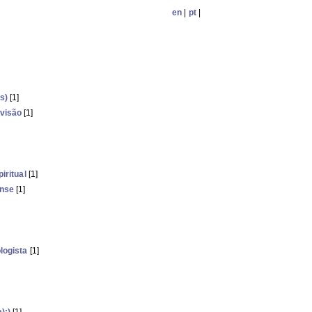
en
|
pt
|
s)
[1]
visão
[1]
iritual
[1]
ense
[1]
logista
[1]