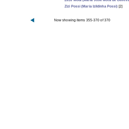
Zezé Mota (Maria José Mota de Oliveira
Zizi Possi (Maria Izildinha Possi)
[2]
Now showing items 355-370 of 370