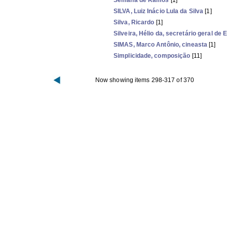
Semana de Ramos
[1]
SILVA, Luiz Inácio Lula da Silva
[1]
Silva, Ricardo
[1]
Silveira, Hélio da, secretário geral de
SIMAS, Marco Antônio, cineasta
[1]
Simplicidade, composição
[11]
Now showing items 298-317 of 370