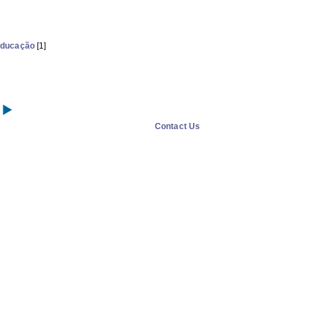
 Educação
[1]
Contact Us