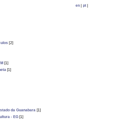
en
|
pt
|
culos
[2]
NM
[1]
neta
[1]
Estado da Guanabara
[1]
ltura - EG
[1]