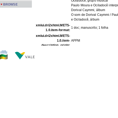
Ociladocê, grupo musical
BROWSE
Paulo Moura e Ociladocê interp
Dorival Caymmi, álbum
O som de Dorival Caymmi / Pau
e Ociladocê, álbum
xmlui.dri2xhtml.METS-
1 doc; manuscrito; 1 folha
1.0.item-format:
xmlui.dri2xhtml.METS-
1.0.item-
APPM
description_origin:
FILES IN THIS ITEM
Files
Size
Format
Rep IV 49.jpg
175.6Kb
JPEG image
THIS ITEM APPEARS IN THE FOLLOWING COLLECTIO
Repertoire
[214]
Show full item record