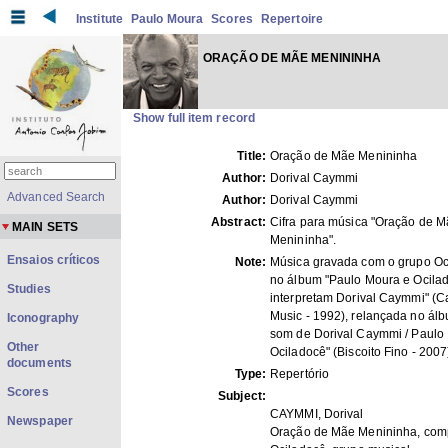
Institute
Paulo Moura
Scores
Repertoire
ORAÇÃO DE MÃE MENININHA
Show full item record
Title:
Oração de Mãe Menininha
Author:
Dorival Caymmi
Advanced Search
Author:
Dorival Caymmi
Abstract:
Cifra para música "Oração de 
MAIN SETS
Menininha".
Ensaios críticos
Note:
Música gravada com o grupo Oc
no álbum "Paulo Moura e Ocila
Studies
interpretam Dorival Caymmi" (C
Music - 1992), relançada no ál
Iconography
som de Dorival Caymmi / Paulo
Other
Ociladocê" (Biscoito Fino - 2007
documents
Type:
Repertório
Scores
Subject:
CAYMMI, Dorival
Newspaper
Oração de Mãe Menininha, com