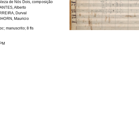
steza de Nós Dois, composição
ANTES, Alberto
RREIRA, Durval
NHORN, Mauricio
oc; manuscrito; 8 fls
PM
Format
5Kb
JPEG image
2Kb
JPEG image
6Kb
JPEG image
8Kb
JPEG image
5Kb
JPEG image
7Kb
JPEG image