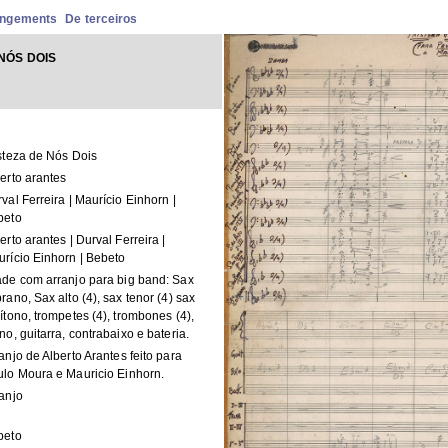
angements
De terceiros
NÓS DOIS
steza de Nós Dois
erto arantes
val Ferreira | Maurício Einhorn |
beto
erto arantes | Durval Ferreira |
rício Einhorn | Bebeto
de com arranjo para big band: Sax
rano, Sax alto (4), sax tenor (4) sax
ítono, trompetes (4), trombones (4),
no, guitarra, contrabaixo e bateria.
anjo de Alberto Arantes feito para
lo Moura e Mauricio Einhorn.
anjo
beto