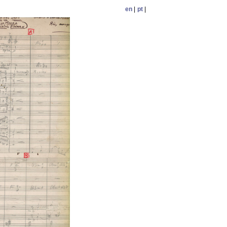
en
|
pt
|