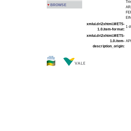
Tri
BROWSE
AR
FE
EI
xmlui.dri2xhtml.METS-
1 d
1.0.item-format:
xmlui.dri2xhtml.METS-
1.0.item-
AP
description_origin:
FILES IN THIS ITEM
Files
Size
Rep III 03 1-8.jpg
319.
Rep III 03 2-8.jpg
271.
Rep III 03 3-8.jpg
282.
Rep III 03 4-8.jpg
228.
Rep III 03 5-8.jpg
264.
Rep III 03 6-8.jpg
249.