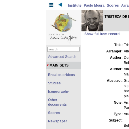
Institute
Paulo Moura
Scores
Arr
TRISTEZA DE 
Show full item record
Title:
Tri
Arranger:
Alb
Advanced Search
Author:
Dur
Be
MAIN SETS
Author:
Alb
Mau
Ensaios críticos
Abstract:
Gra
Studies
sop
bar
Iconography
pia
Other
Note:
Arr
documents
Pau
Scores
Type:
Arr
Subject:
Newspaper
Be