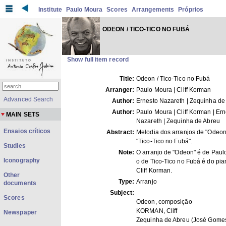
Institute
Paulo Moura
Scores
Arrangements
Próprios
ODEON / TICO-TICO NO FUBÁ
Show full item record
Title:
Odeon / Tico-Tico no Fubá
Arranger:
Paulo Moura | Cliff Korman
Advanced Search
Author:
Ernesto Nazareth | Zequinha de
Author:
Paulo Moura | Cliff Korman | Er
MAIN SETS
Nazareth | Zequinha de Abreu
Ensaios críticos
Abstract:
Melodia dos arranjos de "Odeon
"Tico-Tico no Fubá".
Studies
Note:
O arranjo de "Odeon" é de Paul
Iconography
o de Tico-Tico no Fubá é do pia
Cliff Korman.
Other
Type:
Arranjo
documents
Subject:
Scores
Odeon, composição
KORMAN, Cliff
Newspaper
Zequinha de Abreu (José Gome