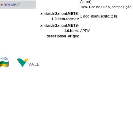
Abreu)
BROWSE
Tico-Tico no Fubá, composição
xmlui.dri2xhtml.METS-
1 doc, manuscrito; 2 fls
1.0.item-format:
xmlui.dri2xhtml.METS-
1.0.item-
APPM
description_origin:
FILES IN THIS ITEM
Files
Size
Format
PartAr o 07 1-4.jpg
279.7Kb
JPEG image
PartAr o 07 2-4.jpg
284.6Kb
JPEG image
PartAr o 07 3-4.jpg
280.3Kb
JPEG image
PartAr o 07 4-4.jpg
273.6Kb
JPEG image
THIS ITEM APPEARS IN THE FOLLOWING COLLECTIO
Próprios
[249]
Show full item record