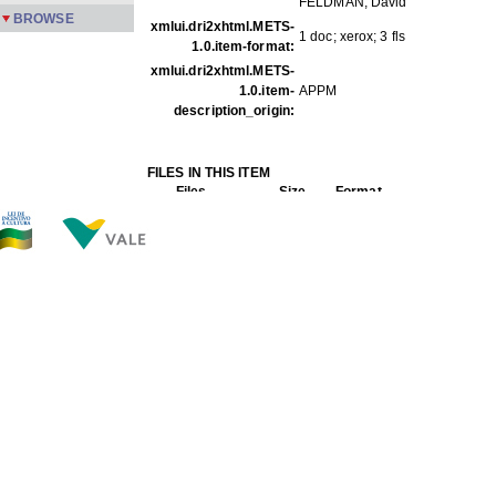
FELDMAN, David
BROWSE
xmlui.dri2xhtml.METS-
1 doc; xerox; 3 fls
1.0.item-format:
xmlui.dri2xhtml.METS-
1.0.item-
APPM
description_origin:
FILES IN THIS ITEM
Files
Size
Format
Rep I 18 1-3.jpg
156.0Kb
JPEG image
Rep I 18 2-3.jpg
148.4Kb
JPEG image
Rep I 18 3-3.jpg
91.98Kb
JPEG image
THIS ITEM APPEARS IN THE FOLLOWING COLLECTIO
De terceiros
[44]
Show full item record