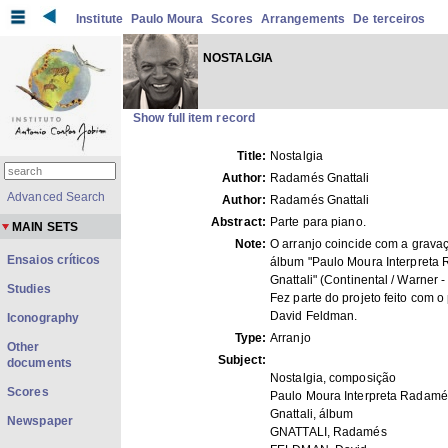
Institute
Paulo Moura
Scores
Arrangements
De terceiros
NOSTALGIA
Show full item record
Title:
Nostalgia
Author:
Radamés Gnattali
Advanced Search
Author:
Radamés Gnattali
Abstract:
Parte para piano.
MAIN SETS
Note:
O arranjo coincide com a grava
Ensaios críticos
álbum "Paulo Moura Interpreta
Gnattali" (Continental / Warner -
Studies
Fez parte do projeto feito com o 
David Feldman.
Iconography
Type:
Arranjo
Other
Subject:
documents
Nostalgia, composição
Scores
Paulo Moura Interpreta Radamé
Gnattali, álbum
Newspaper
GNATTALI, Radamés